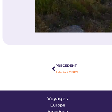
Précédent
PRÉCÉDENT
Palacio à TINEO
Voyages
Europe
Amérique