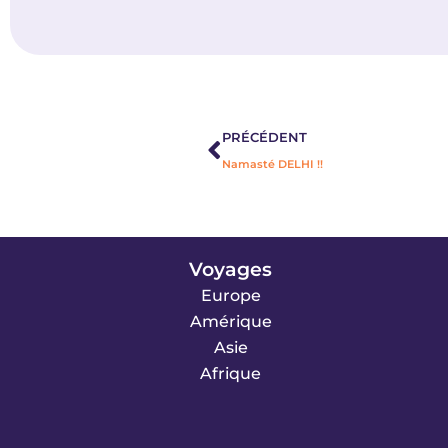
Précédent
PRÉCÉDENT
Namasté DELHI !!
Voyages
Europe
Amérique
Asie
Afrique