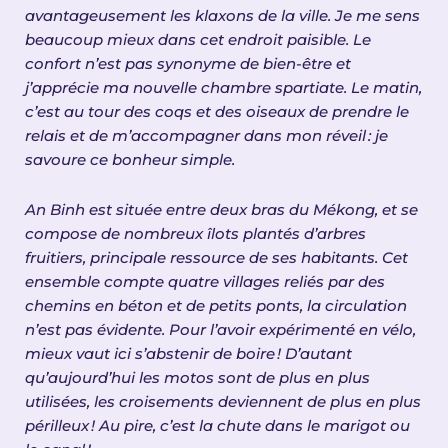
avantageusement les klaxons de la ville. Je me sens
beaucoup mieux dans cet endroit paisible. Le
confort n’est pas synonyme de bien-être et
j’apprécie ma nouvelle chambre spartiate. Le matin,
c’est au tour des coqs et des oiseaux de prendre le
relais et de m’accompagner dans mon réveil
: je
savoure ce bonheur simple.
An Binh est située entre deux bras du Mékong, et se
compose de nombreux îlots plantés d’arbres
fruitiers, principale ressource de ses habitants. Cet
ensemble compte quatre villages reliés par des
chemins en béton et de petits ponts, la circulation
n’est pas évidente. Pour l’avoir expérimenté en vélo,
mieux vaut ici s’abstenir de boire
! D
’
autant
qu
’
aujourd
’
hui les motos sont de plus en plus
utilis
é
es, les croisements deviennent de plus en plus
p
é
rilleux
! Au pire, c
’
est la chute dans le marigot ou