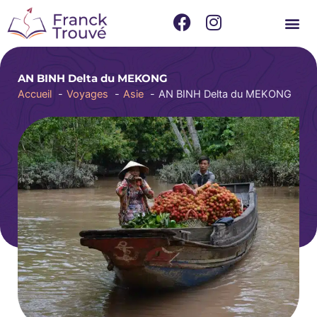
Aller
F
I
au
a
n
contenu
c
s
e
t
AN BINH Delta du MEKONG
b
a
Accueil
Voyages
Asie
AN BINH Delta du MEKONG
o
g
o
r
k
a
m