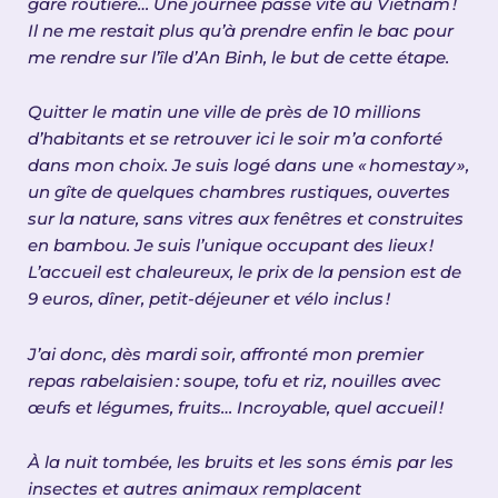
gare routière… Une journée passe vite au Vietnam
!
Il ne me restait plus qu
’à
prendre enfin le bac pour
me rendre sur l
’î
le d
’
An Binh, le but de cette
é
tape.
Quitter le matin une ville de près de 10 millions
d’habitants et se retrouver ici le soir m’a conforté
dans mon choix. Je suis logé dans une «
homestay
»
,
un g
î
te de quelques chambres rustiques, ouvertes
sur la nature, sans vitres aux fen
ê
tres et construites
en bambou. Je suis l
’
unique occupant des lieux
!
L
’
accueil est chaleureux, le prix de la pension est de
9 euros, d
î
ner, petit-d
é
jeuner et v
é
lo inclus
!
J’ai donc, dès mardi soir, affronté mon premier
repas rabelaisien
: soupe, tofu et riz, nouilles avec
œ
ufs et l
é
gumes, fruits
…
Incroyable, quel accueil
!
À la nuit tombée, les bruits et les sons émis par les
insectes et autres animaux remplacent