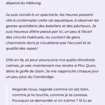
d
é
pend du M
é
kong.
Je suis convié à un spectacle
: les heures passent
vite
à
contempler cette vie aquatique,
à
observer les
gestes quotidiens des bateliers et des p
ê
cheurs. Je
suis heureux d
’ê
tre pass
é
par ici, un peu
à
l
’é
cart
des circuits habituels, au contact de gens
charmants dont je n
’
oublierai pas l
’
accueil et la
qualit
é
des repas
!
D’île en île, et pour poursuivre ma quête d’endroits
calmes, je vais maintenant me rendre à Phu Quoc,
dans le golfe de Siam. Je me rapproche chaque jour
un peu plus du Cambodge.
Regarde nous, regarde comme on est bien,
comme je te touche, comme je te caresse.
Pourquoi se demander si on s'aime ? Si tu as