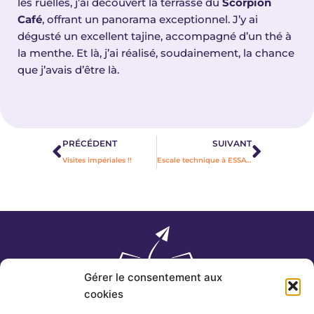
les ruelles, j’ai découvert la terrasse du
Scorpion
Café
, offrant un panorama exceptionnel. J’y ai
dégusté un excellent tajine, accompagné d’un thé à
la menthe. Et là, j’ai réalisé, soudainement, la chance
que j’avais d’être là.
Précédent
Suivan
PRÉCÉDENT
SUIVANT
Visites impériales !!
Escale technique à ESSAOUIRA
Gérer le consentement aux
cookies