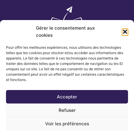
Gérer le consentement aux
cookies
Pour offrir les meilleures expériences, nous utilisons des technologies
telles que les cookies pour stocker et/ou accéder aux informations des
appareils. Le fait de consentir à ces technologies nous permettra de
traiter des données telles que le comportement de navigation ou les ID
uniques sur ce site. Le fait de ne pas consentir ou de retirer son
consentement peut avoir un effet négatif sur certaines caractéristiques
et fonctions.
F
I
a
n
c
s
Accepter
Autres
Voyages
Actualités
Europe
e
t
Blog
Amérique
Refuser
b
a
Romans
Asie
o
g
Contact
Afrique
Voir les préférences
o
r