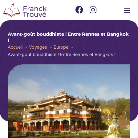
Aller
F
I
au
a
n
contenu
c
s
e
t
Avant-goût bouddhiste ! Entre Rennes et Bangkok
b
a
!
o
g
Accueil
Voyages
Europe
o
r
Avant-goût bouddhiste ! Entre Rennes et Bangkok !
k
a
m