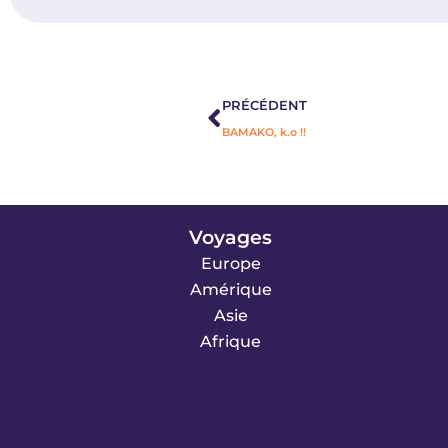
Précédent
PRÉCÉDENT
BAMAKO, k.o !!
Voyages
Europe
Amérique
Asie
Afrique