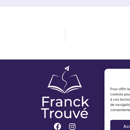
Pour offrir 
cookies pour
à ces techn
de navigatio
consentement
Ac
F
I