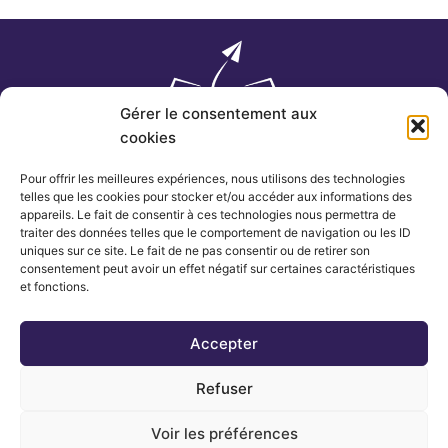
Gérer le consentement aux
cookies
Pour offrir les meilleures expériences, nous utilisons des technologies
telles que les cookies pour stocker et/ou accéder aux informations des
appareils. Le fait de consentir à ces technologies nous permettra de
traiter des données telles que le comportement de navigation ou les ID
uniques sur ce site. Le fait de ne pas consentir ou de retirer son
consentement peut avoir un effet négatif sur certaines caractéristiques
et fonctions.
F
I
a
n
c
s
Accepter
Autres
Voyages
Actualités
Europe
e
t
Blog
Amérique
Refuser
b
a
Romans
Asie
o
g
Contact
Afrique
Voir les préférences
o
r